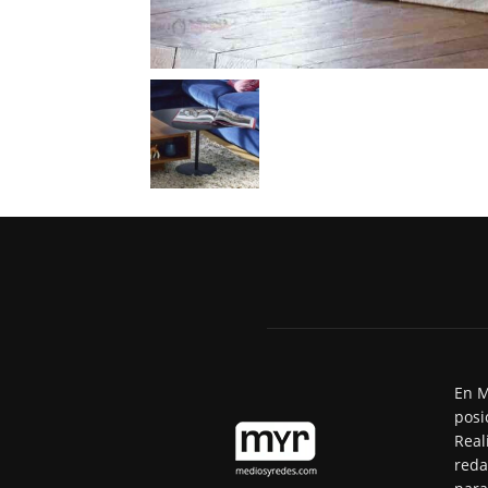
En M
posi
Real
reda