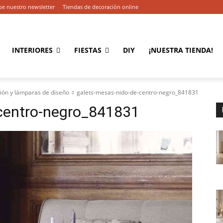
be nuestro newsletter
Tiendas de decoración online
INTERIORES
FIESTAS
DIY
¡NUESTRA TIENDA!
ción y lámparas de diseño
galets-mesas-nido-de-centro-negro_841831
centro-negro_841831