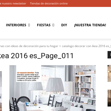
e nuestro newsletter
Tiendas de decoración online
INTERIORES
FIESTAS
DIY
¡NUESTRA TIENDA!
nas con ideas de decoración para tu hogar
catalogo decorar con ikea 2016 es
ikea 2016 es_Page_011