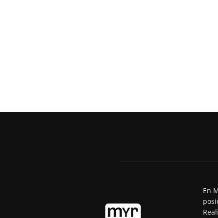
En M
posi
Real