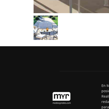
En M
posi
Real
reda
para