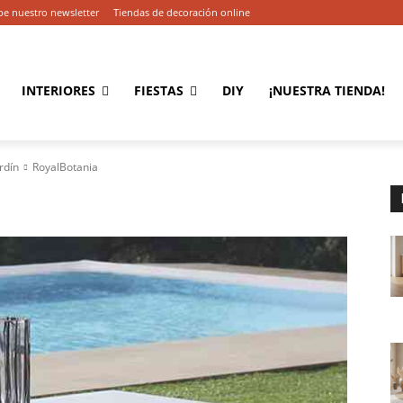
be nuestro newsletter
Tiendas de decoración online
INTERIORES
FIESTAS
DIY
¡NUESTRA TIENDA!
rdín
RoyalBotania