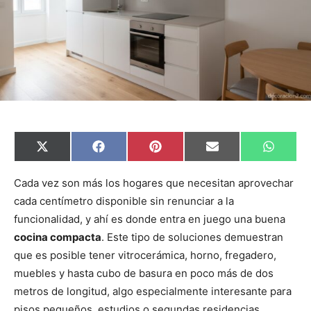
C
C
C
C
C
X
F
P
E
W
o
o
o
o
o
(
a
i
m
h
m
m
m
m
m
T
c
n
a
a
p
p
p
p
p
w
e
t
i
t
Cada vez son más los hogares que necesitan aprovechar
a
a
a
a
a
i
b
e
l
s
cada centímetro disponible sin renunciar a la
r
r
r
r
r
t
o
r
A
t
t
t
t
t
t
o
e
p
funcionalidad, y ahí es donde entra en juego una buena
i
i
i
i
i
e
k
s
p
r
r
r
r
r
r
t
cocina compacta
. Este tipo de soluciones demuestran
e
e
e
e
e
)
n
n
n
n
n
que es posible tener vitrocerámica, horno, fregadero,
muebles y hasta cubo de basura en poco más de dos
metros de longitud, algo especialmente interesante para
pisos pequeños, estudios o segundas residencias.