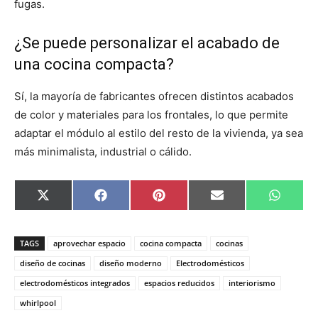
fugas.
¿Se puede personalizar el acabado de
una cocina compacta?
Sí, la mayoría de fabricantes ofrecen distintos acabados
de color y materiales para los frontales, lo que permite
adaptar el módulo al estilo del resto de la vivienda, ya sea
más minimalista, industrial o cálido.
C
C
C
C
C
X
F
P
E
W
o
o
o
o
o
(
a
i
m
h
m
m
m
m
m
T
c
n
a
a
p
p
p
p
p
w
e
t
i
t
a
a
a
a
a
i
b
e
l
s
TAGS
aprovechar espacio
cocina compacta
cocinas
r
r
r
r
r
t
o
r
A
t
t
t
t
t
t
o
e
p
diseño de cocinas
diseño moderno
Electrodomésticos
i
i
i
i
i
e
k
s
p
electrodomésticos integrados
espacios reducidos
interiorismo
r
r
r
r
r
r
t
e
e
e
e
e
)
whirlpool
n
n
n
n
n