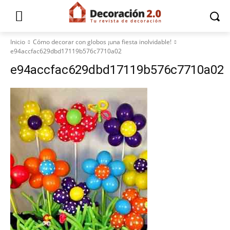
Inicio
Cómo decorar con globos ¡una fiesta inolvidable!
e94accfac629dbd17119b576c7710a02
e94accfac629dbd17119b576c7710a02