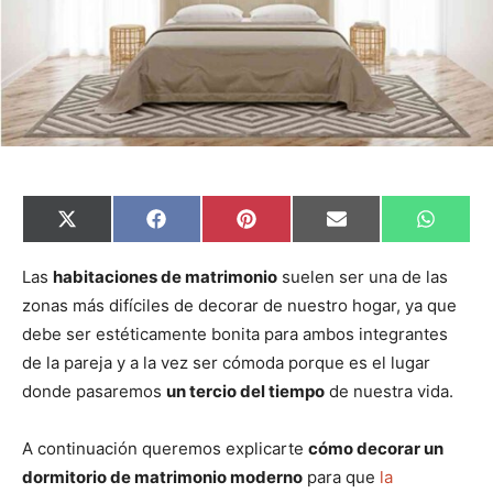
C
C
C
C
C
X
F
P
E
W
o
o
o
o
o
(
a
i
m
h
m
m
m
m
m
T
c
n
a
a
p
p
p
p
p
w
e
t
i
t
Las
habitaciones de matrimonio
suelen ser una de las
a
a
a
a
a
i
b
e
l
s
zonas más difíciles de decorar de nuestro hogar, ya que
r
r
r
r
r
t
o
r
A
t
t
t
t
t
t
o
e
p
debe ser estéticamente bonita para ambos integrantes
i
i
i
i
i
e
k
s
p
r
r
r
r
r
r
t
de la pareja y a la vez ser cómoda porque es el lugar
e
e
e
e
e
)
n
n
n
n
n
donde pasaremos
un tercio del tiempo
de nuestra vida.
A continuación queremos explicarte
cómo decorar un
dormitorio de matrimonio moderno
para que
la