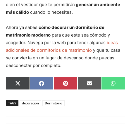
o en el vestidor que te permitirán
generar un ambiente
más cálido
cuando lo necesites.
Ahora ya sabes
cómo decorar un dormitorio de
matrimonio moderno
para que este sea cómodo y
acogedor. Navega por la web para tener algunas
ideas
adicionales de dormitorios de matrimonio
y que tu casa
se convierta en un lugar de descanso donde puedas
desconectar por completo.
C
C
C
C
C
X
F
P
E
W
o
o
o
o
o
(
a
i
m
h
m
m
m
m
m
T
c
n
a
a
p
p
p
p
p
w
e
t
i
t
a
a
a
a
a
i
b
e
l
s
TAGS
decoración
Dormitorio
r
r
r
r
r
t
o
r
A
t
t
t
t
t
t
o
e
p
i
i
i
i
i
e
k
s
p
r
r
r
r
r
r
t
e
e
e
e
e
)
n
n
n
n
n