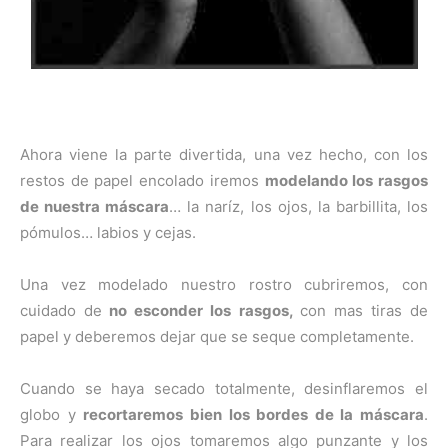
Ahora viene la parte divertida, una vez hecho, con los
restos de papel encolado iremos
modelando los rasgos
de nuestra máscara
… la naríz, los ojos, la barbillita, los
pómulos… labios y cejas.
Una vez modelado nuestro rostro cubriremos, con
cuidado de
no esconder los rasgos,
con mas tiras de
papel y deberemos dejar que se seque completamente.
Cuando se haya secado totalmente, desinflaremos el
globo y
recortaremos bien los bordes de la máscara
.
Para realizar los ojos tomaremos algo punzante y los