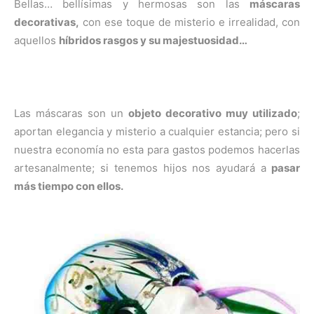
p
p
p
p
p
w
e
t
i
t
Bellas… bellísimas y hermosas son las
máscaras
a
a
a
a
a
i
b
e
l
s
decorativas,
con ese toque de misterio e irrealidad, con
r
r
r
r
r
t
o
r
A
t
t
t
t
t
t
o
e
p
aquellos
híbridos rasgos y su majestuosidad…
i
i
i
i
i
e
k
s
p
r
r
r
r
r
r
t
e
e
e
e
e
)
n
n
n
n
n
Las máscaras son un
objeto decorativo muy utilizado
;
aportan elegancia y misterio a cualquier estancia; pero si
nuestra economía no esta para gastos podemos hacerlas
artesanalmente; si tenemos hijos nos ayudará a
pasar
más tiempo con ellos.