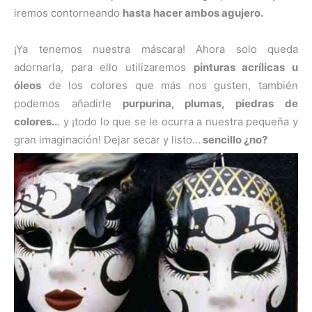
iremos contorneando
hasta hacer ambos agujero.
¡Ya tenemos nuestra máscara! Ahora solo queda
adornarla, para ello utilizaremos
pinturas acrílicas u
óleos
de los colores que más nos gusten, también
podemos añadirle
purpurina, plumas, piedras de
colores..
. y ¡todo lo que se le ocurra a nuestra pequeña y
gran imaginación! Dejar secar y listo…
sencillo ¿no?