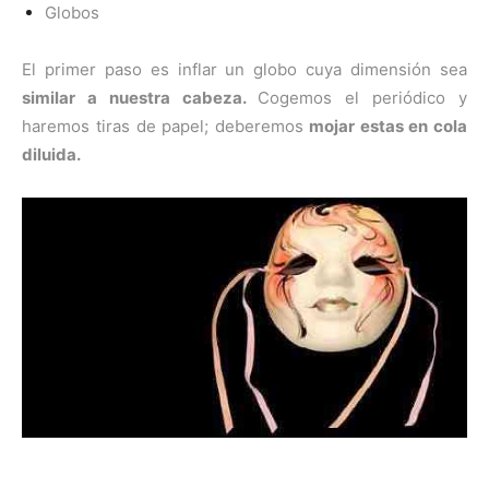
Globos
El primer paso es inflar un globo cuya dimensión sea
similar a nuestra cabeza.
Cogemos el periódico y
haremos tiras de papel; deberemos
mojar estas en cola
diluida.