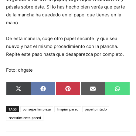
pásala sobre éste. Si lo has hecho bien verás que parte
de la mancha ha quedado en el papel que tienes en la
mano.
De esta manera, coge otro papel secante y que sea
nuevo y haz el mismo procedimiento con la plancha.
Repite este paso hasta que desaparezca por completo.
Foto: dhgate
C
C
C
C
C
X
F
P
E
W
o
o
o
o
o
(
a
i
m
h
m
m
m
m
m
T
c
n
a
a
p
p
p
p
p
w
e
t
i
t
a
a
a
a
a
i
b
e
l
s
TAGS
consejos limpieza
limpiar pared
papel pintado
r
r
r
r
r
t
o
r
A
t
t
t
t
t
t
o
e
p
revestimiento pared
i
i
i
i
i
e
k
s
p
r
r
r
r
r
r
t
e
e
e
e
e
)
n
n
n
n
n