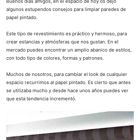
p
p
p
p
p
w
e
t
i
t
Buenos días amigos, en el espacio de hoy os dejo
a
a
a
a
a
i
b
e
l
s
algunos estupendos consejos para limpiar paredes de
r
r
r
r
r
t
o
r
A
t
t
t
t
t
t
o
e
p
papel pintado.
i
i
i
i
i
e
k
s
p
r
r
r
r
r
r
t
e
e
e
e
e
)
n
n
n
n
n
Este tipo de revestimiento es práctico y hermoso, para
crear estancias y atmósferas que nos gustan. En el
mercado puedes encontrar un amplio abanico de estilos,
con todo tipo de colores, formas y patrones.
Muchos de nosotros, para cambiar el look de cualquier
espacio recurrimos al papel pintado. Es cierto que antes
se utilizaba mucho y desde hace unos años puedes ver
que esta tendencia incrementó.