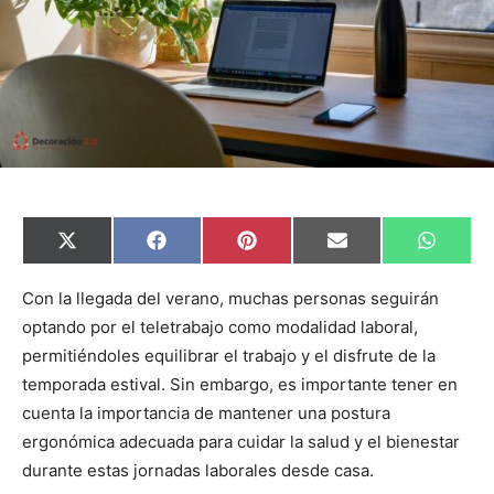
C
C
C
C
C
X
F
P
E
W
o
o
o
o
o
(
a
i
m
h
m
m
m
m
m
T
c
n
a
a
p
p
p
p
p
w
e
t
i
t
Con la llegada del verano, muchas personas seguirán
a
a
a
a
a
i
b
e
l
s
optando por el teletrabajo como modalidad laboral,
r
r
r
r
r
t
o
r
A
t
t
t
t
t
t
o
e
p
permitiéndoles equilibrar el trabajo y el disfrute de la
i
i
i
i
i
e
k
s
p
r
r
r
r
r
r
t
temporada estival. Sin embargo, es importante tener en
e
e
e
e
e
)
n
n
n
n
n
cuenta la importancia de mantener una postura
ergonómica adecuada para cuidar la salud y el bienestar
durante estas jornadas laborales desde casa.