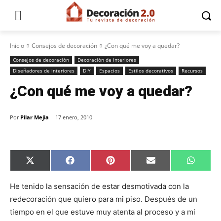
Inicio
Consejos de decoración
¿Con qué me voy a quedar?
Consejos de decoración
Decoración de interiores
Diseñadores de interiores
DIY
Espacios
Estilos decorativos
Recursos
¿Con qué me voy a quedar?
Por
Pilar Mejia
17 enero, 2010
C
C
C
C
C
X
F
P
E
W
o
o
o
o
o
(
a
i
m
h
m
m
m
m
m
T
c
n
a
a
p
p
p
p
p
w
e
t
i
t
He tenido la sensación de estar desmotivada con la
a
a
a
a
a
i
b
e
l
s
redecoración que quiero para mi piso. Después de un
r
r
r
r
r
t
o
r
A
t
t
t
t
t
t
o
e
p
tiempo en el que estuve muy atenta al proceso y a mi
i
i
i
i
i
e
k
s
p