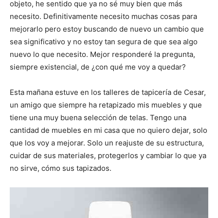
r
r
r
r
r
r
t
objeto, he sentido que ya no sé muy bien que más
e
e
e
e
e
)
n
n
n
n
n
necesito. Definitivamente necesito muchas cosas para
mejorarlo pero estoy buscando de nuevo un cambio que
sea significativo y no estoy tan segura de que sea algo
nuevo lo que necesito. Mejor responderé la pregunta,
siempre existencial, de ¿con qué me voy a quedar?
Esta mañana estuve en los talleres de tapicería de Cesar,
un amigo que siempre ha retapizado mis muebles y que
tiene una muy buena selección de telas. Tengo una
cantidad de muebles en mi casa que no quiero dejar, solo
que los voy a mejorar. Solo un reajuste de su estructura,
cuidar de sus materiales, protegerlos y cambiar lo que ya
no sirve, cómo sus tapizados.