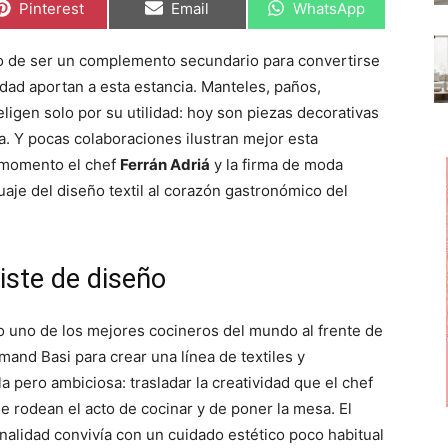
C
C
C
Pinterest
Email
WhatsApp
o
o
o
m
m
m
p
p
p
 de ser un complemento secundario para convertirse
a
a
a
r
r
r
ad aportan a esta estancia. Manteles, paños,
t
t
t
i
i
i
eligen solo por su utilidad: hoy son piezas decorativas
r
r
r
na. Y pocas colaboraciones ilustran mejor esta
e
e
e
n
n
n
 momento el chef
Ferrán Adriá
y la firma de moda
uaje del diseño textil al corazón gastronómico del
iste de diseño
 uno de los mejores cocineros del mundo al frente de
Armand Basi para crear una línea de textiles y
 pero ambiciosa: trasladar la creatividad que el chef
que rodean el acto de cocinar y de poner la mesa. El
nalidad convivía con un cuidado estético poco habitual