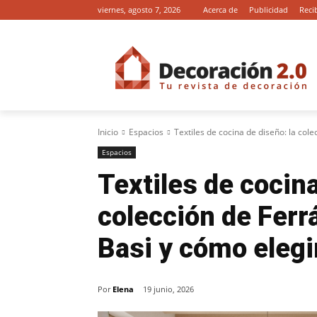
viernes, agosto 7, 2026
Acerca de
Publicidad
Reci
Inicio
Espacios
Textiles de cocina de diseño: la col
Espacios
Textiles de cocina
colección de Ferr
Basi y cómo elegi
Por
Elena
19 junio, 2026