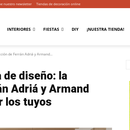
be nuestro newsletter
Tiendas de decoración online
INTERIORES
FIESTAS
DIY
¡NUESTRA TIENDA!
ección de Ferrán Adriá y Armand...
 de diseño: la
án Adriá y Armand
r los tuyos