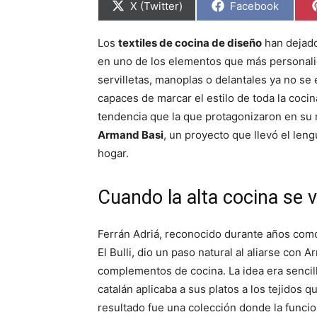
C
C
X (Twitter)
Facebook
o
o
m
m
p
p
Los
textiles de cocina de diseño
han dejado
a
a
r
r
en uno de los elementos que más personalid
t
t
i
i
servilletas, manoplas o delantales ya no se 
r
r
capaces de marcar el estilo de toda la coci
e
e
n
n
tendencia que la que protagonizaron en su
Armand Basi
, un proyecto que llevó el leng
hogar.
Cuando la alta cocina se v
Ferrán Adriá, reconocido durante años como
El Bulli, dio un paso natural al aliarse con 
complementos de cocina. La idea era sencilla
catalán aplicaba a sus platos a los tejidos 
resultado fue una colección donde la funcio