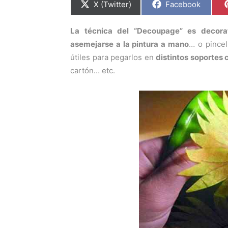
C
C
X (Twitter)
Facebook
o
o
m
m
p
p
La técnica del “Decoupage” es decora
a
a
r
r
asemejarse a la pintura a mano
… o pincel
t
t
i
i
útiles para pegarlos en
distintos soportes
r
r
cartón… etc.
e
e
n
n