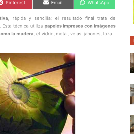
C
C
C
Pinterest
Email
WhatsApp
o
o
o
m
m
m
p
p
p
tiva
, rápida y sencilla; el resultado final trata de
a
a
a
r
r
r
. Esta técnica utiliza
papeles impresos con imágenes
t
t
t
i
i
i
 como la madera,
el vidrio, metal, velas, jabones, loza…
r
r
r
e
e
e
n
n
n