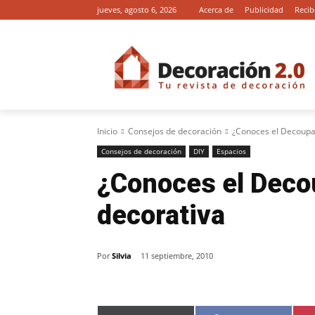
jueves, agosto 6, 2026
Acerca de
Publicidad
Recib
Inicio
Consejos de decoración
¿Conoces el Decoupa
Consejos de decoración
DIY
Espacios
¿Conoces el Deco
decorativa
Por
Silvia
11 septiembre, 2010