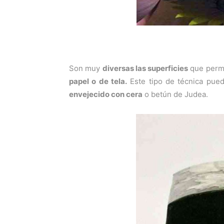
Son muy
diversas las superficies
que permi
papel o de tela.
Este tipo de técnica pue
envejecido con cera
o betún de Judea.