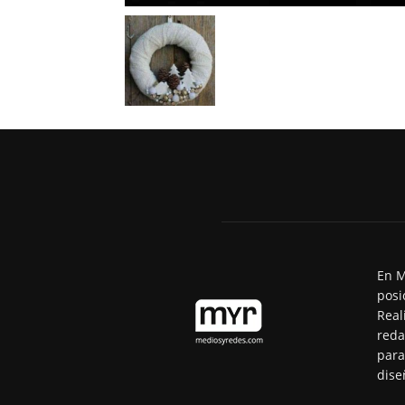
En M
posi
Real
reda
para
dise