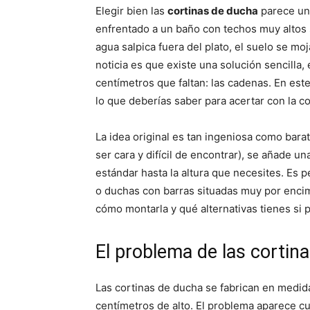
p
p
Elegir bien las
cortinas de ducha
parece un 
a
a
r
r
enfrentado a un baño con techos muy altos s
t
t
i
i
agua salpica fuera del plato, el suelo se mo
r
r
noticia es que existe una solución sencill
e
e
n
n
centímetros que faltan: las cadenas. En este
lo que deberías saber para acertar con la co
La idea original es tan ingeniosa como bara
ser cara y difícil de encontrar), se añade u
estándar hasta la altura que necesites. Es p
o duchas con barras situadas muy por encim
cómo montarla y qué alternativas tienes si 
El problema de las cortin
Las cortinas de ducha se fabrican en medi
centímetros de alto. El problema aparece cu