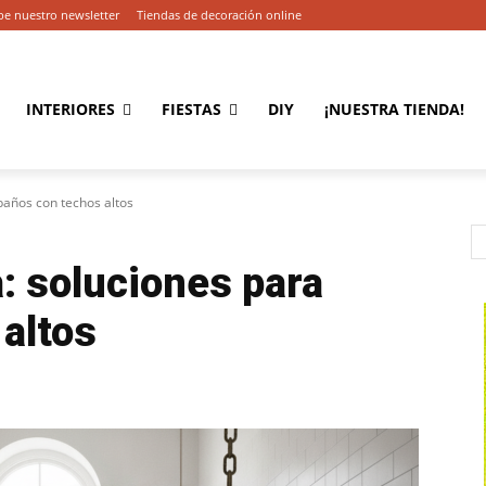
be nuestro newsletter
Tiendas de decoración online
INTERIORES
FIESTAS
DIY
¡NUESTRA TIENDA!
baños con techos altos
: soluciones para
altos