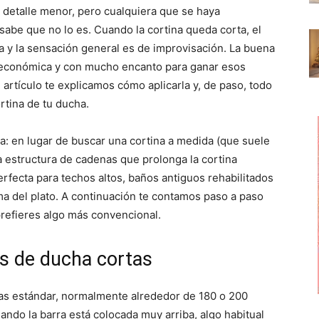
p
p
p
detalle menor, pero cualquiera que se haya
a
a
a
r
r
r
abe que no lo es. Cuando la cortina queda corta, el
t
t
t
i
i
i
ja y la sensación general es de improvisación. La buena
r
r
r
a, económica y con mucho encanto para ganar esos
e
e
e
n
n
n
 artículo te explicamos cómo aplicarla y, de paso, todo
rtina de tu ducha.
ta: en lugar de buscar una cortina a medida (que suele
na estructura de cadenas que prolonga la cortina
erfecta para techos altos, baños antiguos rehabilitados
a del plato. A continuación te contamos paso a paso
prefieres algo más convencional.
as de ducha cortas
das estándar, normalmente alrededor de 180 o 200
ando la barra está colocada muy arriba, algo habitual