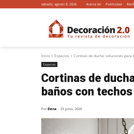
sábado, agosto 8, 2026
Acerca de
Publicidad
Reci
Inicio
Espacios
Cortinas de ducha: soluciones para 
Espacios
Cortinas de ducha
baños con techos 
Por
Elena
25 junio, 2026