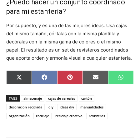
¿Puedo hacer un conjunto coordinado
para mi estantería?
Por supuesto, y es una de las mejores ideas. Usa cajas
del mismo tamaño, córtalas con la misma plantilla y
decóralas con la misma gama de colores o el mismo
papel. El resultado es un set de revisteros coordinados
que aporta orden y armonía visual a cualquier estantería.
C
C
C
C
C
X
F
P
E
W
o
o
o
o
o
(
a
i
m
h
m
m
m
m
m
T
c
n
a
a
p
p
p
p
p
w
e
t
i
t
a
a
a
a
a
i
b
e
l
s
TAGS
almacenaje
cajas de cereales
cartón
r
r
r
r
r
t
o
r
A
t
t
t
t
t
t
o
e
p
decoracion reciclada
diy
ideas diy
manualidades
i
i
i
i
i
e
k
s
p
organización
reciclaje
reciclaje creativo
revisteros
r
r
r
r
r
r
t
e
e
e
e
e
)
n
n
n
n
n