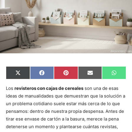
C
C
C
C
C
X
F
P
E
W
o
o
o
o
o
(
a
i
m
h
m
m
m
m
m
T
c
n
a
a
p
p
p
p
p
w
e
t
i
t
Los
revisteros con cajas de cereales
son una de esas
a
a
a
a
a
i
b
e
l
s
ideas de manualidades que demuestran que la solución a
r
r
r
r
r
t
o
r
A
t
t
t
t
t
t
o
e
p
un problema cotidiano suele estar más cerca de lo que
i
i
i
i
i
e
k
s
p
r
r
r
r
r
r
t
pensamos: dentro de nuestra propia despensa. Antes de
e
e
e
e
e
)
n
n
n
n
n
tirar ese envase de cartón a la basura, merece la pena
detenerse un momento y plantearse cuántas revistas,