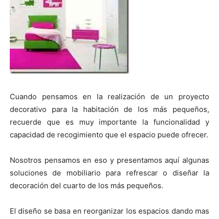
t
t
t
t
t
t
o
e
p
i
i
i
i
i
e
k
s
p
r
r
r
r
r
r
t
e
e
e
e
e
)
n
n
n
n
n
Cuando pensamos en la realización de un proyecto
decorativo para la habitación de los más pequeños,
recuerde que es muy importante la funcionalidad y
capacidad de recogimiento que el espacio puede ofrecer.
Nosotros pensamos en eso y presentamos aquí algunas
soluciones de mobiliario para refrescar o diseñar la
decoración del cuarto de los más pequeños.
El diseño se basa en reorganizar los espacios dando mas