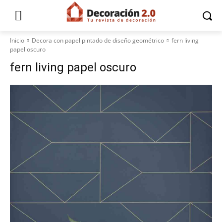
Inicio
Decora con papel pintado de diseño geométrico
fern living
papel oscuro
fern living papel oscuro