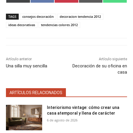
o
o
o
o
o
(
a
i
m
h
m
m
m
m
m
T
c
n
a
a
p
p
p
p
p
w
e
t
i
t
a
a
a
a
a
i
b
e
l
s
TAGS
consejos decoración
decoracion tendencia 2012
r
r
r
r
r
t
o
r
A
t
t
t
t
t
t
o
e
p
ideas decorativas
tendencias colores 2012
i
i
i
i
i
e
k
s
p
r
r
r
r
r
r
t
e
e
e
e
e
)
n
n
n
n
n
Artículo anterior
Artículo siguiente
Una silla muy sencilla
Decoración de su oficina en
casa
ARTÍCULOS RELACIONADOS
Interiorismo vintage: cómo crear una
casa atemporal y llena de carácter
6 de agosto de 2026