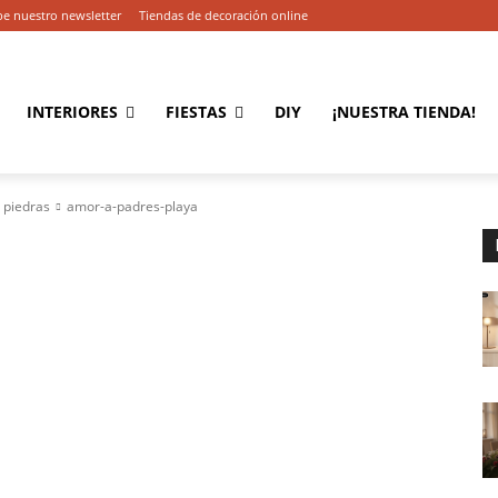
be nuestro newsletter
Tiendas de decoración online
INTERIORES
FIESTAS
DIY
¡NUESTRA TIENDA!
 piedras
amor-a-padres-playa