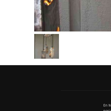
En M
posi