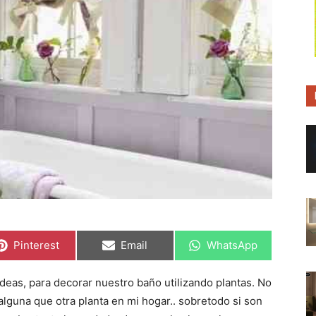
C
C
C
Pinterest
Email
WhatsApp
o
o
o
m
m
m
p
p
p
deas, para decorar nuestro baño utilizando plantas. No
a
a
a
r
r
r
alguna que otra planta en mi hogar.. sobretodo si son
t
t
t