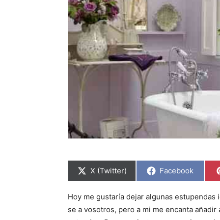
C
C
X (Twitter)
Facebook
o
o
m
m
p
p
Hoy me gustaría dejar algunas estupendas i
a
a
r
r
se a vosotros, pero a mi me encanta añadir 
t
t