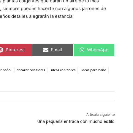
 plantas colgantes que darán un aire de lo más
o, siempre puedes hacerte con algunos jarrones de
eños detalles alegrarán la estancia.
C
C
C
Pinterest
Email
WhatsApp
o
o
o
m
m
m
p
p
p
a
a
a
ar baño
decorar con flores
ideas con flores
ideas para baño
r
r
r
t
t
t
i
i
i
r
r
r
e
e
e
n
n
n
Artículo siguiente
Una pequeña entrada con mucho estilo