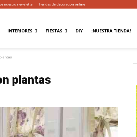
be nuestro newsletter
Tiendas de decoración online
INTERIORES
FIESTAS
DIY
¡NUESTRA TIENDA!
plantas
on plantas