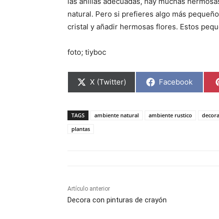
las anillas adecuadas, hay muchas hermosas
natural. Pero si prefieres algo más pequeñ
cristal y añadir hermosas flores. Estos pequ
foto; tiyboc
C
C
X (Twitter)
Facebook
o
o
m
m
p
p
a
a
TAGS
ambiente natural
ambiente rustico
decor
r
r
t
t
plantas
i
i
r
r
e
e
n
n
Artículo anterior
Decora con pinturas de crayón