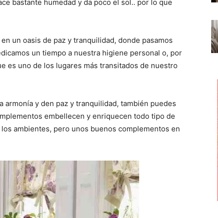
i
i
i
hace bastante humedad y da poco el sol.. por lo que
r
r
r
e
e
e
n
n
n
 en un oasis de paz y tranquilidad, donde pasamos
edicamos un tiempo a nuestra higiene personal o, por
ue es uno de los lugares más transitados de nuestro
a armonía y den paz y tranquilidad, también puedes
omplementos embellecen y enriquecen todo tipo de
o los ambientes, pero unos buenos complementos en