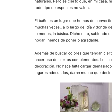
i
i
naturales. Pero es cierto que, en mi casa, 
r
r
todo tipo de especies no valen.
e
e
n
n
El baño es un lugar que hemos de convertir
muchas veces.. a lo largo del día y donde d
lo menos, la básica. Dicho esto, sabiendo q
hogar.. hemos de ponerlo agradable.
Además de buscar colores que tengan ciert
hacer uso de ciertos complementos. Los c
decoración. No hace falta cargar demasiad
lugares adecuados, darán mucho que decir.