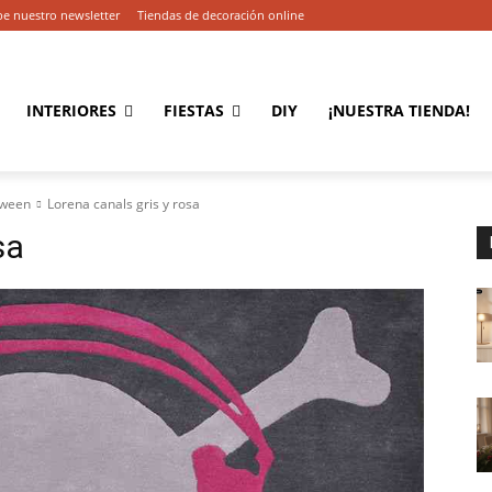
be nuestro newsletter
Tiendas de decoración online
INTERIORES
FIESTAS
DIY
¡NUESTRA TIENDA!
oween
Lorena canals gris y rosa
sa