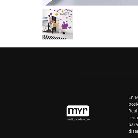
En M
posi
Real
reda
para
dise