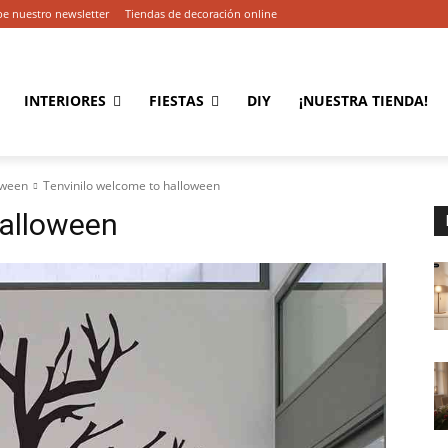
be nuestro newsletter
Tiendas de decoración online
INTERIORES
FIESTAS
DIY
¡NUESTRA TIENDA!
oween
Tenvinilo welcome to halloween
halloween