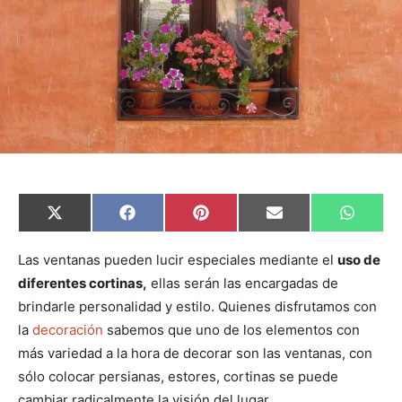
C
C
C
C
C
X
F
P
E
W
o
o
o
o
o
(
a
i
m
h
m
m
m
m
m
T
c
n
a
a
p
p
p
p
p
w
e
t
i
t
Las ventanas pueden lucir especiales mediante el
uso de
a
a
a
a
a
i
b
e
l
s
diferentes cortinas,
ellas serán las encargadas de
r
r
r
r
r
t
o
r
A
t
t
t
t
t
t
o
e
p
brindarle personalidad y estilo. Quienes disfrutamos con
i
i
i
i
i
e
k
s
p
r
r
r
r
r
r
t
la
decoración
sabemos que uno de los elementos con
e
e
e
e
e
)
n
n
n
n
n
más variedad a la hora de decorar son las ventanas, con
sólo colocar persianas, estores, cortinas se puede
cambiar radicalmente la visión del lugar.