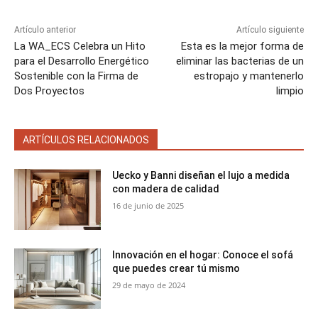
e
e
e
e
e
)
n
n
n
n
n
Artículo anterior
Artículo siguiente
La WA_ECS Celebra un Hito
Esta es la mejor forma de
para el Desarrollo Energético
eliminar las bacterias de un
Sostenible con la Firma de
estropajo y mantenerlo
Dos Proyectos
limpio
ARTÍCULOS RELACIONADOS
Uecko y Banni diseñan el lujo a medida
con madera de calidad
16 de junio de 2025
Innovación en el hogar: Conoce el sofá
que puedes crear tú mismo
29 de mayo de 2024