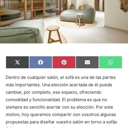
C
C
C
C
C
X
F
P
E
W
o
o
o
o
o
(
a
i
m
h
m
m
m
m
m
T
c
n
a
a
p
p
p
p
p
w
e
t
i
t
Dentro de cualquier salón, el sofá es una de las partes
a
a
a
a
a
i
b
e
l
s
más importantes. Una elección acertada de él puede
r
r
r
r
r
t
o
r
A
t
t
t
t
t
t
o
e
p
cambiar, por completo, ese espacio, ofreciendo
i
i
i
i
i
e
k
s
p
r
r
r
r
r
r
t
comodidad y funcionalidad. El problema es que no
e
e
e
e
e
)
n
n
n
n
n
siempre es sencillo acertar con su elección. Por este
motivo, hoy queremos compartir con vosotros algunas
propuestas para diseñar vuestro salón en torno a sofás