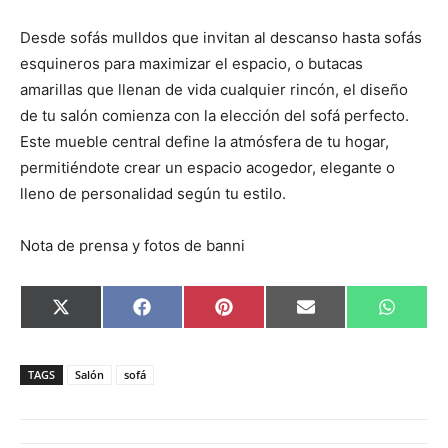
Desde sofás mulldos que invitan al descanso hasta sofás
esquineros para maximizar el espacio, o butacas
amarillas que llenan de vida cualquier rincón, el diseño
de tu salón comienza con la elección del sofá perfecto.
Este mueble central define la atmósfera de tu hogar,
permitiéndote crear un espacio acogedor, elegante o
lleno de personalidad según tu estilo.
Nota de prensa y fotos de banni
C
C
C
C
C
X
F
P
E
W
o
o
o
o
o
(
a
i
m
h
m
m
m
m
m
T
c
n
a
a
p
p
p
p
p
w
e
t
i
t
a
a
a
a
a
i
b
e
l
s
TAGS
Salón
sofá
r
r
r
r
r
t
o
r
A
t
t
t
t
t
t
o
e
p
i
i
i
i
i
e
k
s
p
r
r
r
r
r
r
t