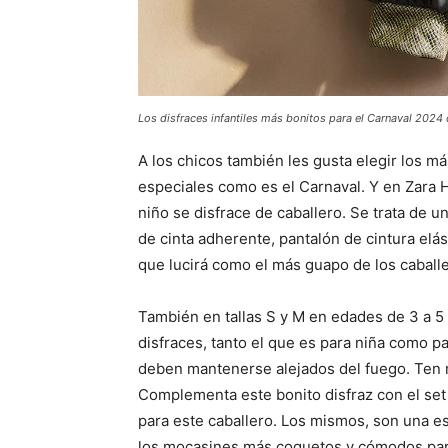
Los disfraces infantiles más bonitos para el Carnaval 2024
A los chicos también les gusta elegir los má
especiales como es el Carnaval. Y en Zara 
niño se disfrace de caballero. Se trata de u
de cinta adherente, pantalón de cintura elást
que lucirá como el más guapo de los caballe
También en tallas S y M en edades de 3 a 5 
disfraces, tanto el que es para niña como 
deben mantenerse alejados del fuego. Ten 
Complementa este bonito disfraz con el se
para este caballero. Los mismos, son una 
los mocasines más coquetos y cómodos para