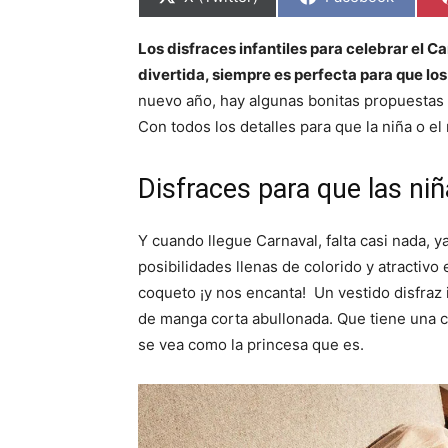
o
o
m
m
p
p
Los disfraces infantiles para celebrar el 
a
a
r
r
divertida, siempre es perfecta para que l
t
t
i
i
nuevo año, hay algunas bonitas propuestas e
r
r
Con todos los detalles para que la niña o el
e
e
n
n
Disfraces para que las ni
Y cuando llegue Carnaval, falta casi nada, ya
posibilidades llenas de colorido y atractivo
coqueto ¡y nos encanta! Un vestido disfraz i
de manga corta abullonada. Que tiene una co
se vea como la princesa que es.