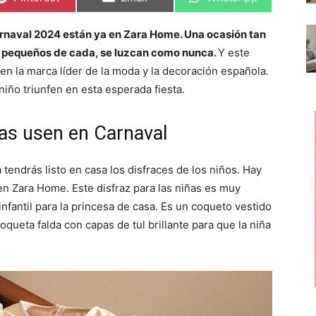
o
o
o
m
m
m
p
p
p
Carnaval 2024 están ya en Zara Home. Una ocasión tan
a
a
a
r
r
r
os pequeños de cada, se luzcan como nunca.
Y este
t
t
t
i
i
i
n la marca líder de la moda y la decoración española.
r
r
r
 niño triunfen en esta esperada fiesta.
e
e
e
n
n
n
ñas usen en Carnaval
 tendrás listo en casa los disfraces de los niños. Hay
 en Zara Home. Este disfraz para las niñas es muy
nfantil para la princesa de casa. Es un coqueto vestido
queta falda con capas de tul brillante para que la niña