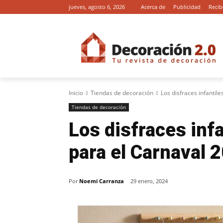
jueves, agosto 6, 2026
Acerca de
Publicidad
Recib
Inicio
Tiendas de decoración
Los disfraces infanti
Tiendas de decoración
Los disfraces inf
para el Carnaval 
Por
Noemi Carranza
29 enero, 2024