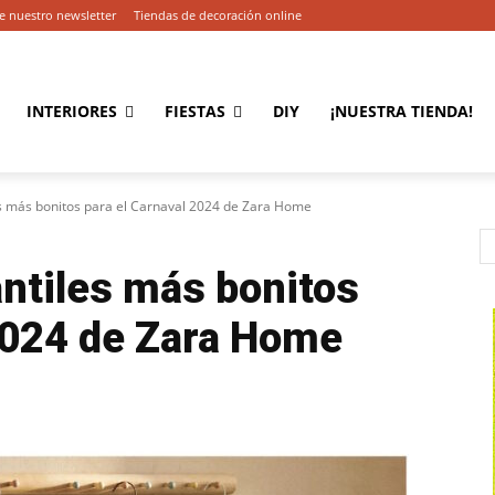
e nuestro newsletter
Tiendas de decoración online
INTERIORES
FIESTAS
DIY
¡NUESTRA TIENDA!
les más bonitos para el Carnaval 2024 de Zara Home
antiles más bonitos
2024 de Zara Home