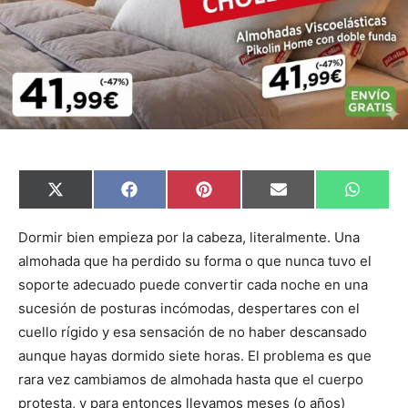
C
C
C
C
C
X
F
P
E
W
o
o
o
o
o
(
a
i
m
h
m
m
m
m
m
T
c
n
a
a
p
p
p
p
p
w
e
t
i
t
Dormir bien empieza por la cabeza, literalmente. Una
a
a
a
a
a
i
b
e
l
s
almohada que ha perdido su forma o que nunca tuvo el
r
r
r
r
r
t
o
r
A
t
t
t
t
t
t
o
e
p
soporte adecuado puede convertir cada noche en una
i
i
i
i
i
e
k
s
p
r
r
r
r
r
r
t
sucesión de posturas incómodas, despertares con el
e
e
e
e
e
)
n
n
n
n
n
cuello rígido y esa sensación de no haber descansado
aunque hayas dormido siete horas. El problema es que
rara vez cambiamos de almohada hasta que el cuerpo
protesta, y para entonces llevamos meses (o años)