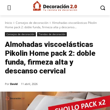
Inicio
Consejos de decoración
Almohadas viscoelásticas Pikolin
Home pack 2: doble funda, firmeza alta y descanso...
Consejos de decoración
Tiendas de decoración
Almohadas viscoelásticas
Pikolin Home pack 2: doble
funda, firmeza alta y
descanso cervical
Por
David
11 abril, 2026