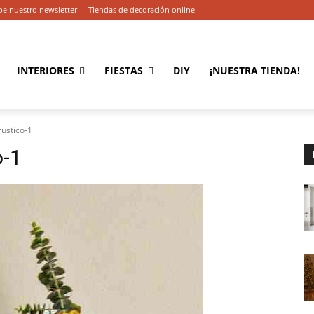
be nuestro newsletter
Tiendas de decoración online
INTERIORES
FIESTAS
DIY
¡NUESTRA TIENDA!
ustico-1
o-1