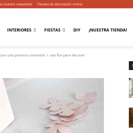
be nuestro newsletter
Tiendas de decoración online
INTERIORES
FIESTAS
DIY
¡NUESTRA TIENDA!
corar una primera comunión
una flor para decorar