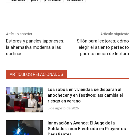
i
i
i
i
i
e
k
s
p
r
r
r
r
r
r
t
e
e
e
e
e
)
n
n
n
n
n
Artículo anterior
Artículo siguiente
Estores y paneles japoneses:
Sillón para lectores: cómo
la alternativa moderna a las
elegir el asiento perfecto
cortinas
para tu rincón de lectura
ARTÍCULOS RELACIONADOS
Los robos en viviendas se disparan al
anochecer y en festivos: así cambia el
riesgo en verano
5 de agosto de 2026
Innovación y Avance: El Auge de la
Soldadura con Electrodo en Proyectos
Desafiantes