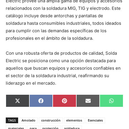
Electric provee una amplia gama de equipos y accesorios
relacionados con la soldadura MIG, TIG y electrodo. Este
catálogo incluye desde antorchas y pantallas de
soldadura hasta consumibles industriales, todos ideados
para cumplir con las demandas específicas de los
profesionales en el ámbito de la soldadura.
Con una robusta oferta de productos de calidad, Solda
Electric se posiciona como una opción destacada para
aquellos que buscan equipos y accesorios confiables en
el sector de la soldadura industrial, reafirmando su
liderazgo en el mercado.
C
C
C
C
C
X
F
P
E
W
o
o
o
o
o
(
a
i
m
h
m
m
m
m
m
T
c
n
a
a
p
p
p
p
p
w
e
t
i
t
a
a
a
a
a
i
b
e
l
s
TAGS
Amolado
construcción
elementos
Esenciales
r
r
r
r
r
t
o
r
A
t
t
t
t
t
t
o
e
p
materiales
para
protección
soldadura