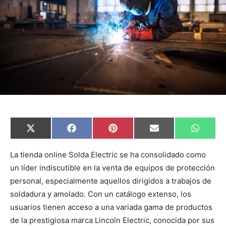
C
C
C
C
C
X
F
P
E
W
o
o
o
o
o
(
a
i
m
h
m
m
m
m
m
T
c
n
a
a
p
p
p
p
p
w
e
t
i
t
La tienda online Solda Electric se ha consolidado como
a
a
a
a
a
i
b
e
l
s
un líder indiscutible en la venta de equipos de protección
r
r
r
r
r
t
o
r
A
t
t
t
t
t
t
o
e
p
personal, especialmente aquellos dirigidos a trabajos de
i
i
i
i
i
e
k
s
p
r
r
r
r
r
r
t
soldadura y amolado. Con un catálogo extenso, los
e
e
e
e
e
)
n
n
n
n
n
usuarios tienen acceso a una variada gama de productos
de la prestigiosa marca Lincoln Electric, conocida por sus