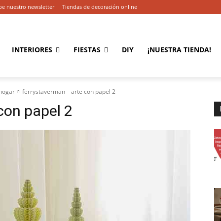
be nuestro newsletter
Tiendas de decoración online
INTERIORES
FIESTAS
DIY
¡NUESTRA TIENDA!
 hogar
ferrystaverman – arte con papel 2
con papel 2