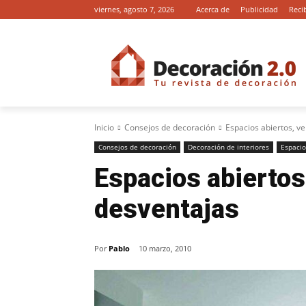
viernes, agosto 7, 2026
Acerca de
Publicidad
Reci
Inicio
Consejos de decoración
Espacios abiertos, ve
Consejos de decoración
Decoración de interiores
Espacio
Espacios abiertos
desventajas
Por
Pablo
10 marzo, 2010