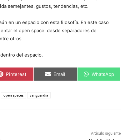
ida semejantes, gustos, tendencias, etc.
aún en un espacio con esta filosofía. En este caso
mentar el open space, desde separadores de
ntre otros
dentro del espacio.
C
C
C
Pinterest
Email
WhatsApp
o
o
o
m
m
m
p
p
p
a
a
a
open spaces
vanguardia
r
r
r
t
t
t
i
i
i
r
r
r
e
e
e
n
n
n
Artículo siguiente