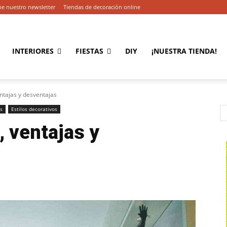
be nuestro newsletter
Tiendas de decoración online
INTERIORES
FIESTAS
DIY
¡NUESTRA TIENDA!
ntajas y desventajas
s
Estilos decorativos
, ventajas y