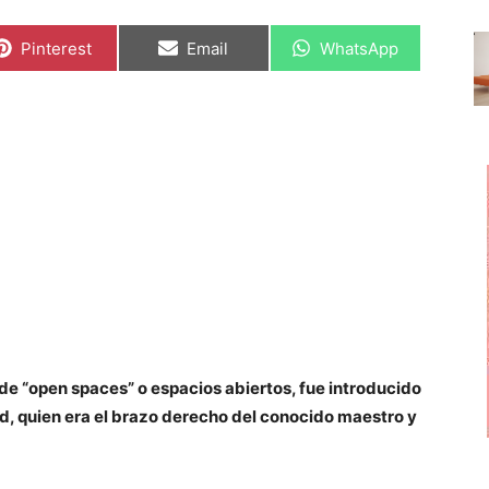
C
C
C
Pinterest
Email
WhatsApp
o
o
o
m
m
m
p
p
p
a
a
a
r
r
r
t
t
t
i
i
i
r
r
r
e
e
e
n
n
n
 de “open spaces” o espacios abiertos, fue introducido
nd, quien era el brazo derecho del conocido maestro y