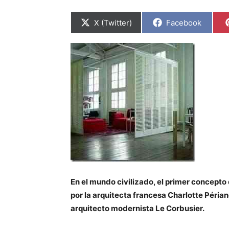
C
C
X (Twitter)
Facebook
o
o
m
m
p
p
a
a
r
r
t
t
i
i
r
r
e
e
n
n
En el mundo civilizado, el primer concepto
por la arquitecta francesa Charlotte Péria
arquitecto modernista Le Corbusier.