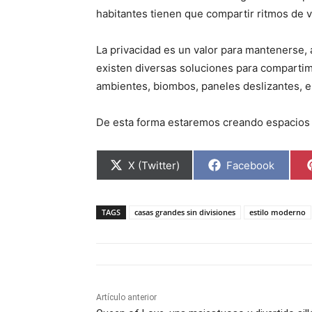
habitantes tienen que compartir ritmos de v
La privacidad es un valor para mantenerse, 
existen diversas soluciones para comparti
ambientes, biombos, paneles deslizantes, e
De esta forma estaremos creando espacios 
C
C
X (Twitter)
Facebook
o
o
m
m
p
p
a
a
TAGS
casas grandes sin divisiones
estilo moderno
r
r
t
t
i
i
r
r
e
e
n
n
Artículo anterior