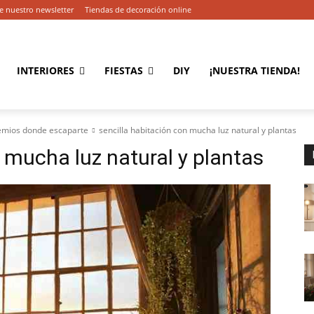
e nuestro newsletter
Tiendas de decoración online
INTERIORES
FIESTAS
DIY
¡NUESTRA TIENDA!
emios donde escaparte
sencilla habitación con mucha luz natural y plantas
 mucha luz natural y plantas