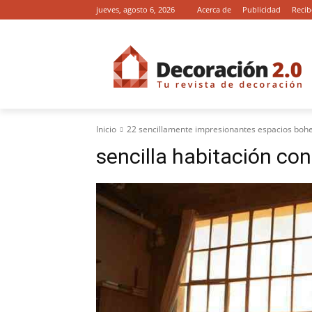
jueves, agosto 6, 2026
Acerca de
Publicidad
Recib
Inicio
22 sencillamente impresionantes espacios boh
sencilla habitación con