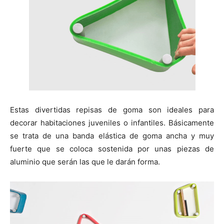
i
i
i
i
i
e
k
s
p
r
r
r
r
r
r
t
e
e
e
e
e
)
n
n
n
n
n
Estas divertidas repisas de goma son ideales para
decorar habitaciones juveniles o infantiles. Básicamente
se trata de una banda elástica de goma ancha y muy
fuerte que se coloca sostenida por unas piezas de
aluminio que serán las que le darán forma.