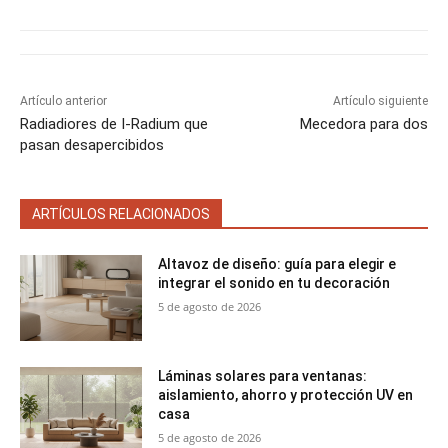
t
o
r
A
t
t
t
t
t
t
o
e
p
i
i
i
i
i
e
k
s
p
r
r
r
r
r
r
t
e
e
e
e
e
)
n
n
n
n
n
Artículo anterior
Artículo siguiente
Radiadiores de I-Radium que
Mecedora para dos
pasan desapercibidos
ARTÍCULOS RELACIONADOS
Altavoz de diseño: guía para elegir e
integrar el sonido en tu decoración
5 de agosto de 2026
Láminas solares para ventanas:
aislamiento, ahorro y protección UV en
casa
5 de agosto de 2026