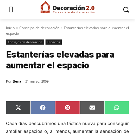
Inicio
Consejos de decoración
Estanterías elevadas para aumentar el
espacio
Consejos de decoración
Espacios
Estanterías elevadas para
aumentar el espacio
Por
Elena
31 marzo, 2009
C
C
C
C
C
X
F
P
E
W
o
o
o
o
o
(
a
i
m
h
m
m
m
m
m
T
c
n
a
a
p
p
p
p
p
w
e
t
i
t
Cada días descubrimos una táctica nueva para conseguir
a
a
a
a
a
i
b
e
l
s
ampliar espacios o, al menos, aumentar la sensación de
r
r
r
r
r
t
o
r
A