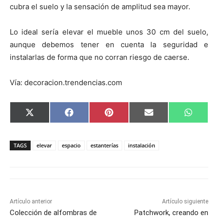
cubra el suelo y la sensación de amplitud sea mayor.
Lo ideal sería elevar el mueble unos 30 cm del suelo,
aunque debemos tener en cuenta la seguridad e
instalarlas de forma que no corran riesgo de caerse.
Vía: decoracion.trendencias.com
C
C
C
C
C
X
F
P
E
W
o
o
o
o
o
(
a
i
m
h
m
m
m
m
m
T
c
n
a
a
p
p
p
p
p
w
e
t
i
t
a
a
a
a
a
i
b
e
l
s
TAGS
elevar
espacio
estanterías
instalación
r
r
r
r
r
t
o
r
A
t
t
t
t
t
t
o
e
p
i
i
i
i
i
e
k
s
p
r
r
r
r
r
r
t
e
e
e
e
e
)
n
n
n
n
n
Artículo anterior
Artículo siguiente
Colección de alfombras de
Patchwork, creando en