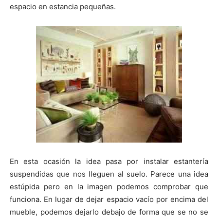
t
t
t
t
t
t
o
e
p
espacio en estancia pequeñas.
i
i
i
i
i
e
k
s
p
r
r
r
r
r
r
t
e
e
e
e
e
)
n
n
n
n
n
En esta ocasión la idea pasa por instalar estantería
suspendidas que nos lleguen al suelo. Parece una idea
estúpida pero en la imagen podemos comprobar que
funciona. En lugar de dejar espacio vacío por encima del
mueble, podemos dejarlo debajo de forma que se no se