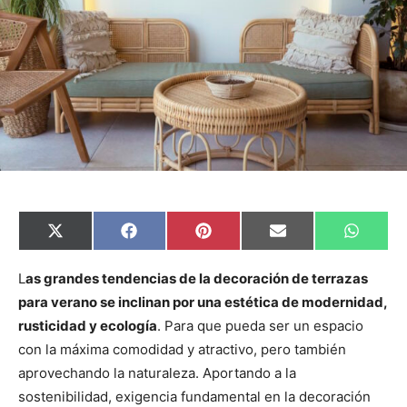
C
C
C
C
C
X
F
P
E
W
o
o
o
o
o
(
a
i
m
h
m
m
m
m
m
T
c
n
a
a
p
p
p
p
p
w
e
t
i
t
L
as grandes tendencias de la decoración de terrazas
a
a
a
a
a
i
b
e
l
s
para verano se inclinan por una estética de modernidad,
r
r
r
r
r
t
o
r
A
t
t
t
t
t
t
o
e
p
rusticidad y ecología
. Para que pueda ser un espacio
i
i
i
i
i
e
k
s
p
r
r
r
r
r
r
t
con la máxima comodidad y atractivo, pero también
e
e
e
e
e
)
n
n
n
n
n
aprovechando la naturaleza. Aportando a la
sostenibilidad, exigencia fundamental en la decoración