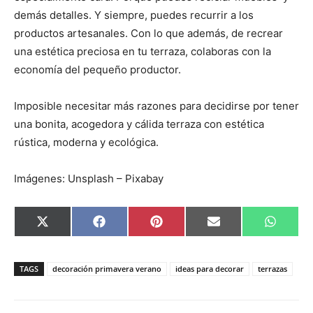
demás detalles. Y siempre, puedes recurrir a los
productos artesanales. Con lo que además, de recrear
una estética preciosa en tu terraza, colaboras con la
economía del pequeño productor.
Imposible necesitar más razones para decidirse por tener
una bonita, acogedora y cálida terraza con estética
rústica, moderna y ecológica.
Imágenes: Unsplash – Pixabay
C
C
C
C
C
X
F
P
E
W
o
o
o
o
o
(
a
i
m
h
m
m
m
m
m
T
c
n
a
a
p
p
p
p
p
w
e
t
i
t
a
a
a
a
a
i
b
e
l
s
TAGS
decoración primavera verano
ideas para decorar
terrazas
r
r
r
r
r
t
o
r
A
t
t
t
t
t
t
o
e
p
i
i
i
i
i
e
k
s
p
r
r
r
r
r
r
t