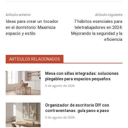
e
e
e
e
e
)
n
n
n
n
n
Artículo anterior
Artículo siguiente
Ideas para crear un tocador
7 hábitos esenciales para
en el dormitorio: Maximiza
teletrabajadores en 2024:
espacio y estilo
Mejorando la seguridad y la
eficiencia
ARTÍCULOS RELACIONADOS
Mesa con sillas integradas: soluciones
plegables para espacios pequeños
5 de agosto de 2026
Organizador de escritorio DIY con
contraventanas: guía paso a paso
5 de agosto de 2026