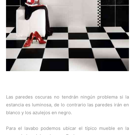
Las paredes oscuras no tendrán ningún problema si la
estancia es luminosa, de lo contrario las paredes irán en
blanco y los azulejos en negro.
Para el lavabo podemos ubicar el típico mueble en la