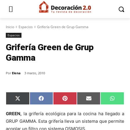
Inicio
Espacios
Grifería Green de Grup Gamma
Espacios
Grifería Green de Grup
Gamma
Por
Elena
3 marzo, 2010
C
C
C
C
C
X
F
P
E
W
o
o
o
o
o
(
a
i
m
h
m
m
m
m
m
T
c
n
a
a
p
p
p
p
p
w
e
t
i
t
GREEN,
la grifería ecológica para la cocina ha llegado a
a
a
a
a
a
i
b
e
l
s
GRUP GAMMA. Esta grifería lleva un sistema que permite
r
r
r
r
r
t
o
r
A
t
t
t
t
t
t
o
e
p
acoplar un filtro con sistema OSMOSIS.