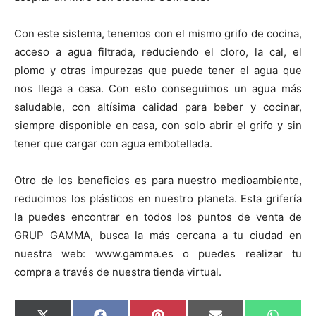
i
i
i
i
i
e
k
s
p
r
r
r
r
r
r
t
e
e
e
e
e
)
n
n
n
n
n
Con este sistema, tenemos con el mismo grifo de cocina,
acceso a agua filtrada, reduciendo el cloro, la cal, el
plomo y otras impurezas que puede tener el agua que
nos llega a casa. Con esto conseguimos un agua más
saludable, con altísima calidad para beber y cocinar,
siempre disponible en casa, con solo abrir el grifo y sin
tener que cargar con agua embotellada.
Otro de los beneficios es para nuestro medioambiente,
reducimos los plásticos en nuestro planeta. Esta grifería
la puedes encontrar en todos los puntos de venta de
GRUP GAMMA, busca la más cercana a tu ciudad en
nuestra web: www.gamma.es o puedes realizar tu
compra a través de nuestra tienda virtual.