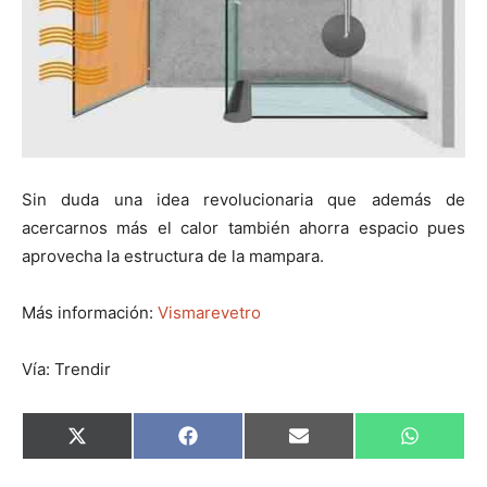
Sin duda una idea revolucionaria que además de
acercarnos más el calor también ahorra espacio pues
aprovecha la estructura de la mampara.
Más información:
Vismarevetro
Vía: Trendir
C
C
C
C
X
F
E
W
o
o
o
o
(
a
m
h
m
m
m
m
T
c
a
a