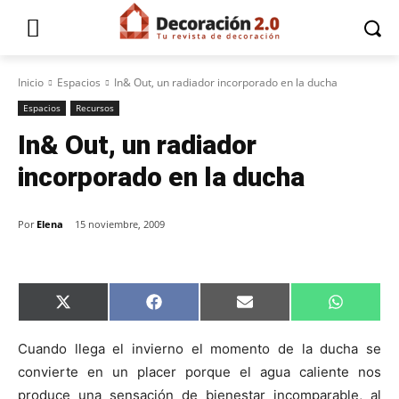
Inicio
Espacios
In& Out, un radiador incorporado en la ducha
Espacios
Recursos
In& Out, un radiador
incorporado en la ducha
Por
Elena
15 noviembre, 2009
C
C
C
C
X
F
E
W
o
o
o
o
(
a
m
h
m
m
m
m
T
c
a
a
p
p
p
p
w
e
i
t
Cuando llega el invierno el momento de la ducha se
a
a
a
a
i
b
l
s
convierte en un placer porque el agua caliente nos
r
r
r
r
t
o
A
t
t
t
t
t
o
p
produce una sensación de bienestar incomparable, al