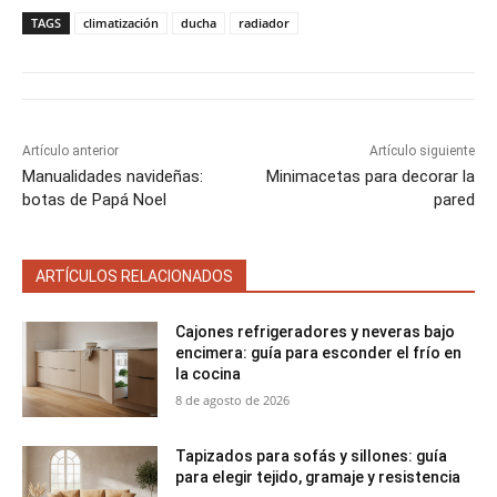
p
p
p
p
w
e
i
t
a
a
a
a
i
b
l
s
TAGS
climatización
ducha
radiador
r
r
r
r
t
o
A
t
t
t
t
t
o
p
i
i
i
i
e
k
p
r
r
r
r
r
e
e
e
e
)
n
n
n
n
Artículo anterior
Artículo siguiente
Manualidades navideñas:
Minimacetas para decorar la
botas de Papá Noel
pared
ARTÍCULOS RELACIONADOS
Cajones refrigeradores y neveras bajo
encimera: guía para esconder el frío en
la cocina
8 de agosto de 2026
Tapizados para sofás y sillones: guía
para elegir tejido, gramaje y resistencia