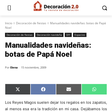
Inicio
Decoración de fiestas
Manualidades navideñas: botas de Papá
Noel
Decoración de fiestas
Decoración navideña
DIY
Espacios
Manualidades navideñas:
botas de Papá Noel
Por
Elena
15 noviembre, 2009
C
C
C
C
X
F
E
W
o
o
o
o
(
a
m
h
m
m
m
m
T
c
a
a
p
p
p
p
w
e
i
t
Los Reyes Magos suelen dejar los regalos en los zapatos,
a
a
a
a
i
b
l
s
al menos esa era la tradición en mi casa. Dejábamos los
r
r
r
r
t
o
A