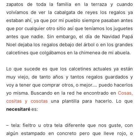
t
t
t
t
t
o
p
zapatos de toda la familia en la terraza y cuando
i
i
i
i
e
k
p
r
r
r
r
r
volvíamos de ver la cabalgata de reyes los regalos ya
e
e
e
e
)
n
n
n
n
estaban ahí, ya que por mi pueblo siempre pasaban antes
que por cualquier otro sitio así que teníamos los juguetes
antes que nadie. Sin embargo, el día de Navidad Papá
Noel dejaba los regalos debajo del árbol o en los grandes
calcetines que colgábamos en la chimenea de mi abuela.
Lo que sucede es que los calcetines actuales ya están
muy viejo, de tanto años y tantos regalos guardados y
voy a tener que comprar otros, o mejor…. puedo hacerlos
yo misma. Buscando en la red he encontrado en
Cosas,
cositas y cosotas
una plantilla para hacerlo. Lo que
necesitaré
es:
– tela: fieltro u otra tela diferente que nos guste, con
algún estampado en concreto pero que lleve rojo, o