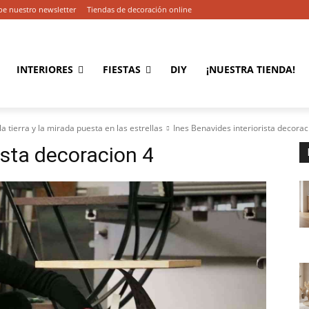
be nuestro newsletter
Tiendas de decoración online
INTERIORES
FIESTAS
DIY
¡NUESTRA TIENDA!
la tierra y la mirada puesta en las estrellas
Ines Benavides interiorista decorac
ista decoracion 4