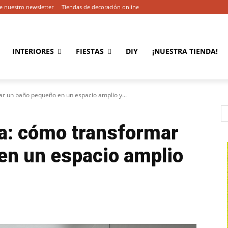
e nuestro newsletter
Tiendas de decoración online
INTERIORES
FIESTAS
DIY
¡NUESTRA TIENDA!
r un baño pequeño en un espacio amplio y...
a: cómo transformar
en un espacio amplio