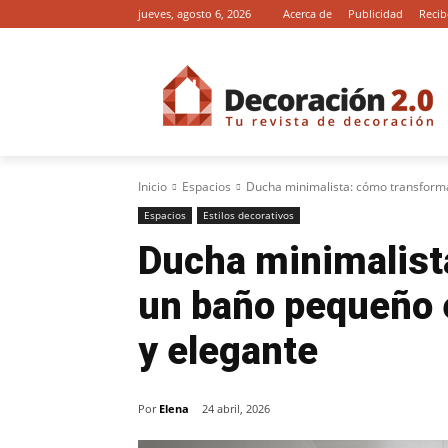
jueves, agosto 6, 2026
Acerca de
Publicidad
Recib
Inicio
Espacios
Ducha minimalista: cómo transforma
Espacios
Estilos decorativos
Ducha minimalist
un baño pequeño 
y elegante
Por
Elena
24 abril, 2026