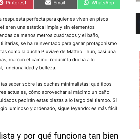
C
C
C
Pinterest
Email
WhatsApp
o
o
o
m
m
m
p
p
p
a respuesta perfecta para quienes viven en pisos
a
a
a
r
r
r
fieren una estética limpia y sin elementos
t
t
t
i
i
i
iendas de menos metros cuadrados y el baño,
r
r
r
tilitarias, se ha reinventado para ganar protagonismo
e
e
e
n
n
n
stas como la ducha Pluvia·e de Matteo Thun, casi una
mas, marcan el camino: reducir la ducha a lo
, funcionalidad y belleza.
tas saber sobre las duchas minimalistas: qué tipos
ores actuales, cómo aprovechar al máximo un baño
dados pedirán estas piezas a lo largo del tiempo. Si
ugio luminoso y ordenado, sigue leyendo: es más fácil
sta y por qué funciona tan bien