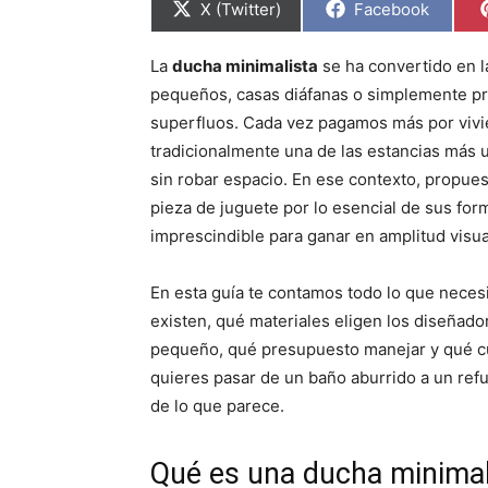
C
C
X (Twitter)
Facebook
o
o
m
m
p
p
La
ducha minimalista
se ha convertido en l
a
a
r
r
pequeños, casas diáfanas o simplemente pre
t
t
i
i
superfluos. Cada vez pagamos más por viv
r
r
tradicionalmente una de las estancias más u
e
e
n
n
sin robar espacio. En ese contexto, propue
pieza de juguete por lo esencial de sus for
imprescindible para ganar en amplitud visual
En esta guía te contamos todo lo que necesi
existen, qué materiales eligen los diseñad
pequeño, qué presupuesto manejar y qué cui
quieres pasar de un baño aburrido a un ref
de lo que parece.
Qué es una ducha minimali