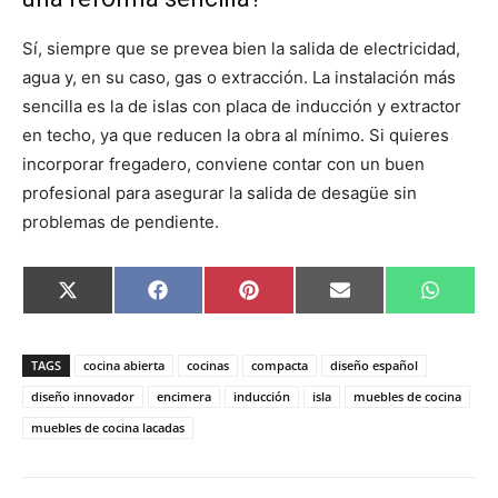
Sí, siempre que se prevea bien la salida de electricidad,
agua y, en su caso, gas o extracción. La instalación más
sencilla es la de islas con placa de inducción y extractor
en techo, ya que reducen la obra al mínimo. Si quieres
incorporar fregadero, conviene contar con un buen
profesional para asegurar la salida de desagüe sin
problemas de pendiente.
C
C
C
C
C
X
F
P
E
W
o
o
o
o
o
(
a
i
m
h
m
m
m
m
m
T
c
n
a
a
p
p
p
p
p
w
e
t
i
t
a
a
a
a
a
i
b
e
l
s
TAGS
cocina abierta
cocinas
compacta
diseño español
r
r
r
r
r
t
o
r
A
t
t
t
t
t
t
o
e
p
diseño innovador
encimera
inducción
isla
muebles de cocina
i
i
i
i
i
e
k
s
p
muebles de cocina lacadas
r
r
r
r
r
r
t
e
e
e
e
e
)
n
n
n
n
n