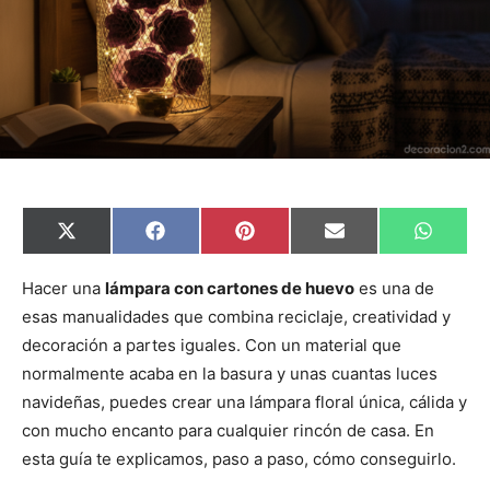
C
C
C
C
C
X
F
P
E
W
o
o
o
o
o
(
a
i
m
h
m
m
m
m
m
T
c
n
a
a
p
p
p
p
p
w
e
t
i
t
Hacer una
lámpara con cartones de huevo
es una de
a
a
a
a
a
i
b
e
l
s
esas manualidades que combina reciclaje, creatividad y
r
r
r
r
r
t
o
r
A
t
t
t
t
t
t
o
e
p
decoración a partes iguales. Con un material que
i
i
i
i
i
e
k
s
p
r
r
r
r
r
r
t
normalmente acaba en la basura y unas cuantas luces
e
e
e
e
e
)
n
n
n
n
n
navideñas, puedes crear una lámpara floral única, cálida y
con mucho encanto para cualquier rincón de casa. En
esta guía te explicamos, paso a paso, cómo conseguirlo.