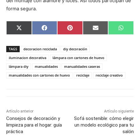
del montaje con alambre y luces. Así todos participan de
forma segura.
C
C
C
C
C
X
F
P
E
W
o
o
o
o
o
(
a
i
m
h
m
m
m
m
m
T
c
n
a
a
p
p
p
p
p
w
e
t
i
t
a
a
a
a
a
i
b
e
l
s
TAGS
decoracion reciclada
diy decoración
r
r
r
r
r
t
o
r
A
t
t
t
t
t
t
o
e
p
iluminacion decorativa
lámpara con cartones de huevo
i
i
i
i
i
e
k
s
p
lámpara diy
manualidades
manualidades caseras
r
r
r
r
r
r
t
e
e
e
e
e
)
manualidades con cartones de huevo
reciclaje
reciclaje creativo
n
n
n
n
n
Artículo anterior
Artículo siguiente
Consejos de decoración y
Sofá sostenible: cómo elegir
limpieza para el hogar: guía
un modelo ecológico para tu
práctica
salón