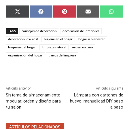
C
C
C
C
C
X
F
P
E
W
o
o
o
o
o
(
a
i
m
h
m
m
m
m
m
T
c
n
a
a
p
p
p
p
p
w
e
t
i
t
a
a
a
a
a
i
b
e
l
s
TAGS
consejos de decoración
decoración de interiores
r
r
r
r
r
t
o
r
A
t
t
t
t
t
t
o
e
p
decoración low cost
higiene en el hogar
hogar y bienestar
i
i
i
i
i
e
k
s
p
limpieza del hogar
limpieza natural
orden en casa
r
r
r
r
r
r
t
e
e
e
e
e
)
organización del hogar
trucos de limpieza
n
n
n
n
n
Artículo anterior
Artículo siguiente
Sistema de almacenamiento
Lámpara con cartones de
modular: orden y diseño para
huevo: manualidad DIY paso
tu salón
a paso
ARTÍCULOS RELACIONADOS