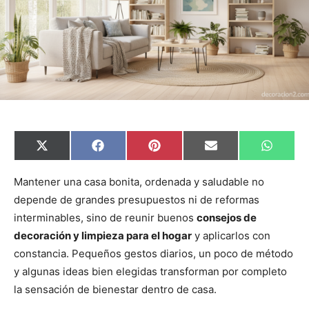
C
C
C
C
C
X
F
P
E
W
o
o
o
o
o
(
a
i
m
h
m
m
m
m
m
T
c
n
a
a
p
p
p
p
p
w
e
t
i
t
Mantener una casa bonita, ordenada y saludable no
a
a
a
a
a
i
b
e
l
s
depende de grandes presupuestos ni de reformas
r
r
r
r
r
t
o
r
A
t
t
t
t
t
t
o
e
p
interminables, sino de reunir buenos
consejos de
i
i
i
i
i
e
k
s
p
r
r
r
r
r
r
t
decoración y limpieza para el hogar
y aplicarlos con
e
e
e
e
e
)
n
n
n
n
n
constancia. Pequeños gestos diarios, un poco de método
y algunas ideas bien elegidas transforman por completo
la sensación de bienestar dentro de casa.