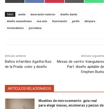
o
o
o
o
o
(
a
i
m
h
m
m
m
m
m
T
c
n
a
a
p
p
p
p
p
w
e
t
i
t
a
a
a
a
a
i
b
e
l
s
TAGS
aceite
decoración exterior
diseño danés
r
r
r
r
r
t
o
r
A
t
t
t
t
t
t
o
e
p
diseño escandinavo
eva solo
Iluminación
jardín
lámpara
i
i
i
i
i
e
k
s
p
minimalismo
porcelana
r
r
r
r
r
r
t
e
e
e
e
e
)
n
n
n
n
n
Artículo anterior
Artículo siguiente
Baños infantiles Agatha Ruiz
Mesas de centro triangulares
de la Prada: color y diseño
Part: diseño apilable de
Stephen Burks
ARTÍCULOS RELACIONADOS
Muebles de microcemento: guía real
para elegir mesas, encimeras y piezas de