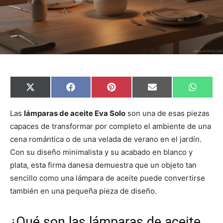
C
C
C
C
C
X
F
P
E
W
o
o
o
o
o
(
a
i
m
h
m
m
m
m
m
T
c
n
a
a
p
p
p
p
p
w
e
t
i
t
Las
lámparas de aceite Eva Solo
son una de esas piezas
a
a
a
a
a
i
b
e
l
s
capaces de transformar por completo el ambiente de una
r
r
r
r
r
t
o
r
A
t
t
t
t
t
t
o
e
p
cena romántica o de una velada de verano en el jardín.
i
i
i
i
i
e
k
s
p
r
r
r
r
r
r
t
Con su diseño minimalista y su acabado en blanco y
e
e
e
e
e
)
n
n
n
n
n
plata, esta firma danesa demuestra que un objeto tan
sencillo como una lámpara de aceite puede convertirse
también en una pequeña pieza de diseño.
¿Qué son las lámparas de aceite