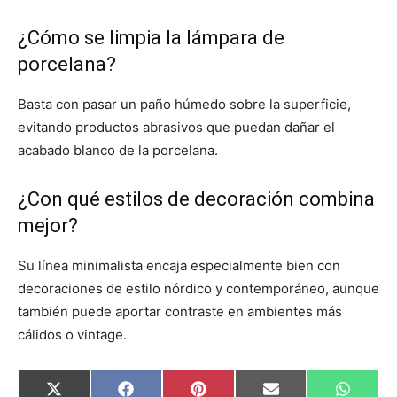
¿Cómo se limpia la lámpara de
porcelana?
Basta con pasar un paño húmedo sobre la superficie,
evitando productos abrasivos que puedan dañar el
acabado blanco de la porcelana.
¿Con qué estilos de decoración combina
mejor?
Su línea minimalista encaja especialmente bien con
decoraciones de estilo nórdico y contemporáneo, aunque
también puede aportar contraste en ambientes más
cálidos o vintage.
C
C
C
C
C
X
F
P
E
W