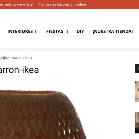
be nuestro newsletter
Tiendas de decoración online
INTERIORES
FIESTAS
DIY
¡NUESTRA TIENDA!
tejida-marron-ikea
rron-ikea