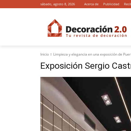
sábado, agosto 8, 2026
Acerca de
Publicidad
Reci
Inicio
Limpieza y elegancia en una exposición de Puer
Exposición Sergio Cast