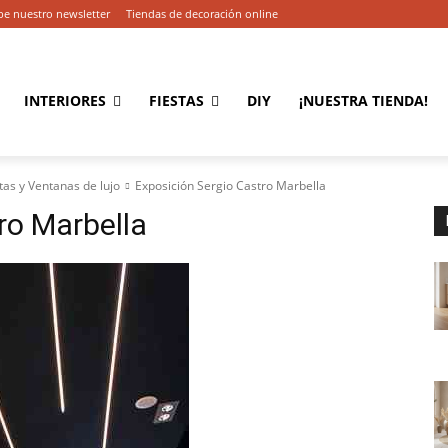
be nuestro newsletter
Tiendas de decoración online
INTERIORES
FIESTAS
DIY
¡NUESTRA TIENDA!
tas y Ventanas de lujo
Exposición Sergio Castro Marbella
ro Marbella