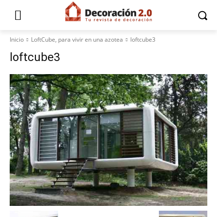
Inicio
LoftCube, para vivir en una azotea
loftcube3
loftcube3